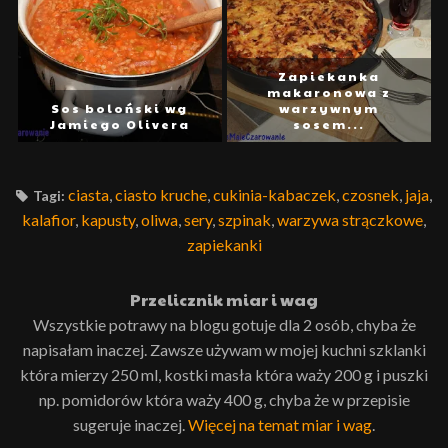
Zapiekanka
makaronowa z
Sos boloński wg
warzywnym
Jamiego Olivera
sosem...
ciasta
,
ciasto kruche
,
cukinia-kabaczek
,
czosnek
,
jaja
,
Tagi:
kalafior
,
kapusty
,
oliwa
,
sery
,
szpinak
,
warzywa strączkowe
,
zapiekanki
Przelicznik miar i wag
Wszystkie potrawy na blogu gotuje dla 2 osób, chyba że
napisałam inaczej. Zawsze używam w mojej kuchni szklanki
która mierzy 250 ml, kostki masła która waży 200 g i puszki
np. pomidorów która waży 400 g, chyba że w przepisie
sugeruje inaczej.
Więcej na temat miar i wag
.