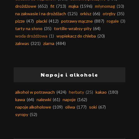
drożdżowe
(652)
fit
(713)
mąka
(1596)
młynomag
(10)
na zakwasie i na drożdżach
(125)
orkisz
(66)
otręby
(35)
pizze
(47)
placki
(412)
potrawy mączne
(887)
rogale
(3)
tarty na słono
(35)
tortille-wrabsy-pity
(64)
woda drożdżowa
(1)
wypiekacz do chleba
(20)
zakwas
(321)
ziarna
(484)
Napoje i alkohole
alkohol w potrawach
(424)
herbaty
(25)
kakao
(180)
kawa
(64)
nalewki
(61)
napoje
(162)
napoje alkoholowe
(109)
oliwa
(177)
soki
(67)
syropy
(52)