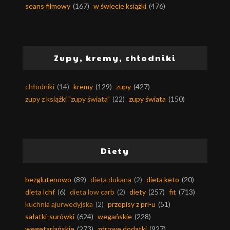
seans filmowy
(167)
w świecie książki
(476)
Zupy, kremy, chłodniki
chłodniki
(14)
kremy
(129)
zupy
(427)
zupy z książki "zupy świata"
(22)
zupy świata
(150)
Diety
bezglutenowo
(89)
dieta dukana
(2)
dieta keto
(20)
dieta lchf
(6)
dieta low carb
(2)
diety
(257)
fit
(713)
kuchnia ajurwedyjska
(2)
przepisy z prl-u
(51)
sałatki-surówki
(624)
wegańskie
(228)
wegetariańskie
(273)
zdrowe dodatki
(927)