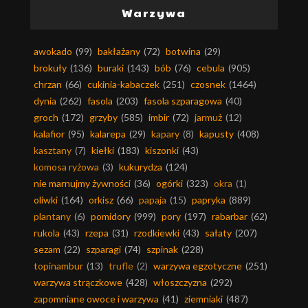
Warzywa
awokado
(99)
bakłażany
(72)
botwina
(29)
brokuły
(136)
buraki
(143)
bób
(76)
cebula
(905)
chrzan
(66)
cukinia-kabaczek
(251)
czosnek
(1464)
dynia
(262)
fasola
(203)
fasola szparagowa
(40)
groch
(172)
grzyby
(585)
imbir
(72)
jarmuż
(12)
kalafior
(95)
kalarepa
(29)
kapary
(8)
kapusty
(408)
kasztany
(7)
kiełki
(183)
kiszonki
(43)
komosa ryżowa
(3)
kukurydza
(124)
nie marnujmy żywności
(36)
ogórki
(323)
okra
(1)
oliwki
(164)
orkisz
(66)
papaja
(15)
papryka
(889)
plantany
(6)
pomidory
(999)
pory
(197)
rabarbar
(62)
rukola
(43)
rzepa
(31)
rzodkiewki
(43)
sałaty
(207)
sezam
(22)
szparagi
(74)
szpinak
(228)
topinambur
(13)
trufle
(2)
warzywa egzotyczne
(251)
warzywa strączkowe
(428)
włoszczyzna
(292)
zapomniane owoce i warzywa
(41)
ziemniaki
(487)