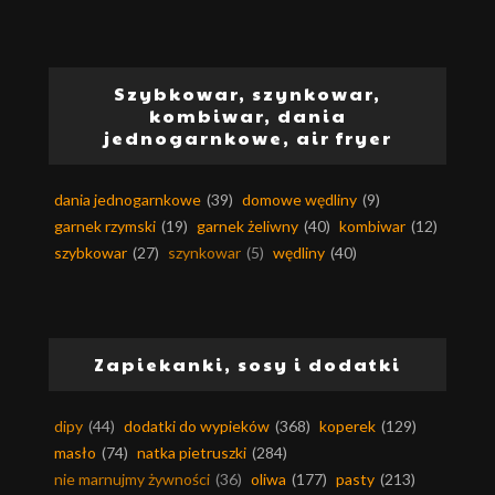
Szybkowar, szynkowar,
kombiwar, dania
jednogarnkowe, air fryer
dania jednogarnkowe
(39)
domowe wędliny
(9)
garnek rzymski
(19)
garnek żeliwny
(40)
kombiwar
(12)
szybkowar
(27)
szynkowar
(5)
wędliny
(40)
Zapiekanki, sosy i dodatki
dipy
(44)
dodatki do wypieków
(368)
koperek
(129)
masło
(74)
natka pietruszki
(284)
nie marnujmy żywności
(36)
oliwa
(177)
pasty
(213)