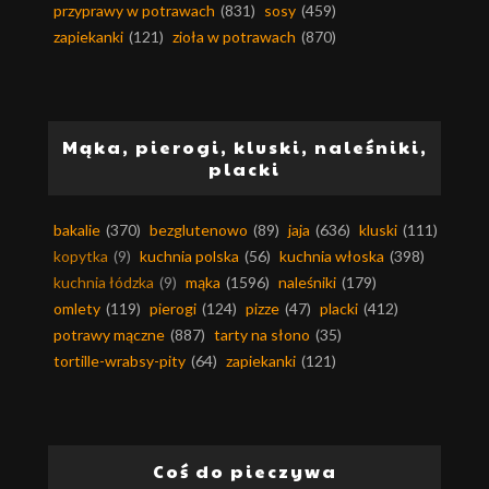
przyprawy w potrawach
(831)
sosy
(459)
zapiekanki
(121)
zioła w potrawach
(870)
Mąka, pierogi, kluski, naleśniki,
placki
bakalie
(370)
bezglutenowo
(89)
jaja
(636)
kluski
(111)
kopytka
(9)
kuchnia polska
(56)
kuchnia włoska
(398)
kuchnia łódzka
(9)
mąka
(1596)
naleśniki
(179)
omlety
(119)
pierogi
(124)
pizze
(47)
placki
(412)
potrawy mączne
(887)
tarty na słono
(35)
tortille-wrabsy-pity
(64)
zapiekanki
(121)
Coś do pieczywa