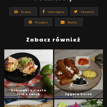
Drukuj
Udostępnij
Tweetnij
Przypnij
Wyślij
Zobacz również
Sakiewki z ciasta
filo z salsą
Cygara burek