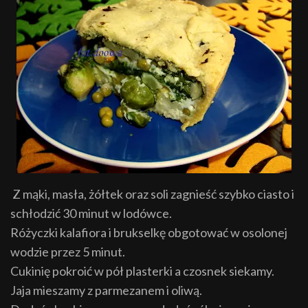
Z mąki, masła, żółtek oraz soli zagnieść szybko ciasto i
schłodzić 30 minut w lodówce.
Różyczki kalafiora i brukselkę obgotować w osolonej
wodzie przez 5 minut.
Cukinię pokroić w pół plasterki a czosnek siekamy.
Jaja mieszamy z parmezanem i oliwą.