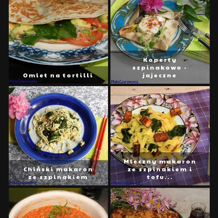
Koperty
szpinakowo -
Omlet na tortilli
jajeczne
Mleczny makaron
Chiński makaron
ze szpinakiem i
ze szpinakiem
tofu...