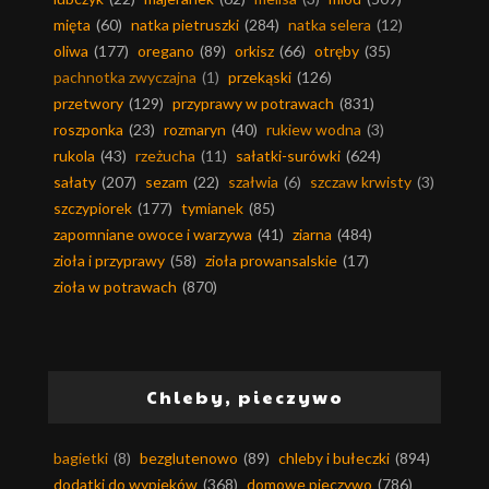
mięta
(60)
natka pietruszki
(284)
natka selera
(12)
oliwa
(177)
oregano
(89)
orkisz
(66)
otręby
(35)
pachnotka zwyczajna
(1)
przekąski
(126)
przetwory
(129)
przyprawy w potrawach
(831)
roszponka
(23)
rozmaryn
(40)
rukiew wodna
(3)
rukola
(43)
rzeżucha
(11)
sałatki-surówki
(624)
sałaty
(207)
sezam
(22)
szałwia
(6)
szczaw krwisty
(3)
szczypiorek
(177)
tymianek
(85)
zapomniane owoce i warzywa
(41)
ziarna
(484)
zioła i przyprawy
(58)
zioła prowansalskie
(17)
zioła w potrawach
(870)
Chleby, pieczywo
bagietki
(8)
bezglutenowo
(89)
chleby i bułeczki
(894)
dodatki do wypieków
(368)
domowe pieczywo
(786)