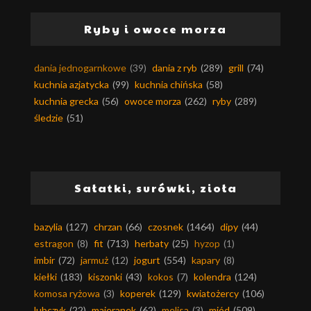
Ryby i owoce morza
dania jednogarnkowe
(39)
dania z ryb
(289)
grill
(74)
kuchnia azjatycka
(99)
kuchnia chińska
(58)
kuchnia grecka
(56)
owoce morza
(262)
ryby
(289)
śledzie
(51)
Sałatki, surówki, zioła
bazylia
(127)
chrzan
(66)
czosnek
(1464)
dipy
(44)
estragon
(8)
fit
(713)
herbaty
(25)
hyzop
(1)
imbir
(72)
jarmuż
(12)
jogurt
(554)
kapary
(8)
kiełki
(183)
kiszonki
(43)
kokos
(7)
kolendra
(124)
komosa ryżowa
(3)
koperek
(129)
kwiatożercy
(106)
lubczyk
(22)
majeranek
(62)
melisa
(3)
miód
(509)