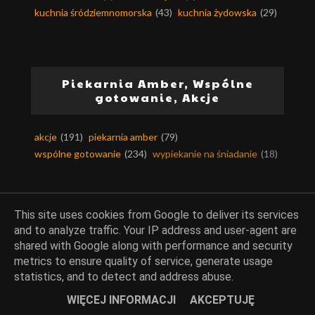
kuchnia śródziemnomorska
(43)
kuchnia żydowska
(29)
Piekarnia Amber, Wspólne
gotowanie, Akcje
akcje
(191)
piekarnia amber
(79)
wspólne gotowanie
(234)
wypiekanie na śniadanie
(18)
This site uses cookies from Google to deliver its services
Okazje i różności
and to analyze traffic. Your IP address and user-agent are
shared with Google along with performance and security
metrics to ensure quality of service, generate usage
boże narodzenie
(213)
czekolada
(258)
statistics, and to detect and address abuse.
dania z mikrofali
(13)
domowe pieczywo
(786)
domowe sery
(17)
domowe wędliny
(9)
WIĘCEJ INFORMACJI
AKCEPTUJĘ
domowy ocet
(5)
filmiki na blogu
(37)