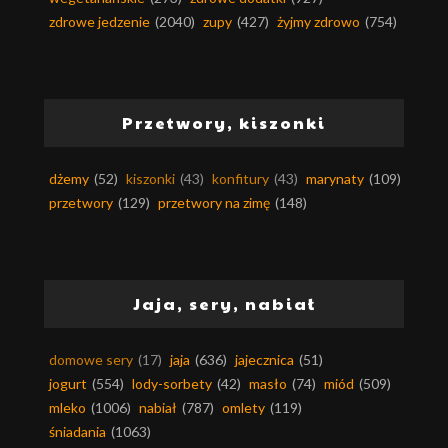
zdrowe jedzenie
(2040)
zupy
(427)
żyjmy zdrowo
(754)
Przetwory, kiszonki
dżemy
(52)
kiszonki
(43)
konfitury
(43)
marynaty
(109)
przetwory
(129)
przetwory na zimę
(148)
Jaja, sery, nabiał
domowe sery
(17)
jaja
(636)
jajecznica
(51)
jogurt
(554)
lody-sorbety
(42)
masło
(74)
miód
(509)
mleko
(1006)
nabiał
(787)
omlety
(119)
śniadania
(1063)