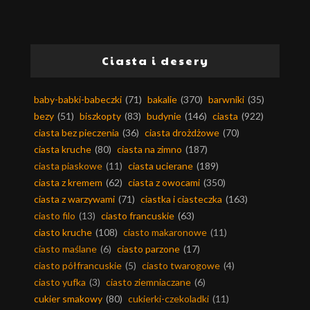
Ciasta i desery
baby-babki-babeczki
(71)
bakalie
(370)
barwniki
(35)
bezy
(51)
biszkopty
(83)
budynie
(146)
ciasta
(922)
ciasta bez pieczenia
(36)
ciasta drożdżowe
(70)
ciasta kruche
(80)
ciasta na zimno
(187)
ciasta piaskowe
(11)
ciasta ucierane
(189)
ciasta z kremem
(62)
ciasta z owocami
(350)
ciasta z warzywami
(71)
ciastka i ciasteczka
(163)
ciasto filo
(13)
ciasto francuskie
(63)
ciasto kruche
(108)
ciasto makaronowe
(11)
ciasto maślane
(6)
ciasto parzone
(17)
ciasto półfrancuskie
(5)
ciasto twarogowe
(4)
ciasto yufka
(3)
ciasto ziemniaczane
(6)
cukier smakowy
(80)
cukierki-czekoladki
(11)