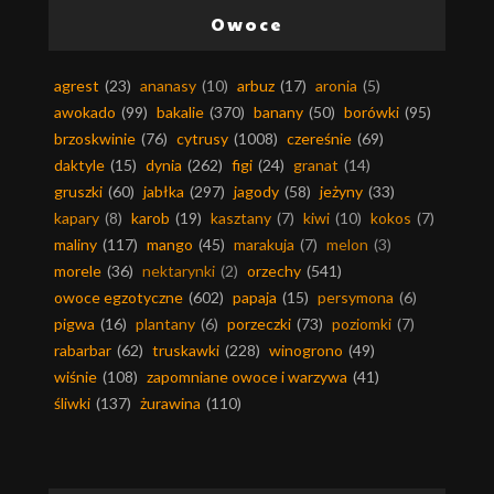
Owoce
agrest
(23)
ananasy
(10)
arbuz
(17)
aronia
(5)
awokado
(99)
bakalie
(370)
banany
(50)
borówki
(95)
brzoskwinie
(76)
cytrusy
(1008)
czereśnie
(69)
daktyle
(15)
dynia
(262)
figi
(24)
granat
(14)
gruszki
(60)
jabłka
(297)
jagody
(58)
jeżyny
(33)
kapary
(8)
karob
(19)
kasztany
(7)
kiwi
(10)
kokos
(7)
maliny
(117)
mango
(45)
marakuja
(7)
melon
(3)
morele
(36)
nektarynki
(2)
orzechy
(541)
owoce egzotyczne
(602)
papaja
(15)
persymona
(6)
pigwa
(16)
plantany
(6)
porzeczki
(73)
poziomki
(7)
rabarbar
(62)
truskawki
(228)
winogrono
(49)
wiśnie
(108)
zapomniane owoce i warzywa
(41)
śliwki
(137)
żurawina
(110)