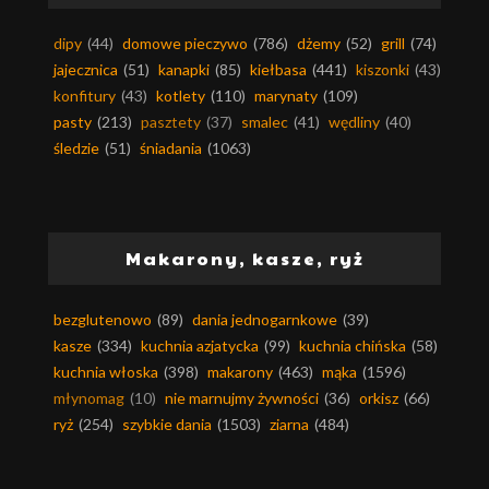
dipy
(44)
domowe pieczywo
(786)
dżemy
(52)
grill
(74)
jajecznica
(51)
kanapki
(85)
kiełbasa
(441)
kiszonki
(43)
konfitury
(43)
kotlety
(110)
marynaty
(109)
pasty
(213)
pasztety
(37)
smalec
(41)
wędliny
(40)
śledzie
(51)
śniadania
(1063)
Makarony, kasze, ryż
bezglutenowo
(89)
dania jednogarnkowe
(39)
kasze
(334)
kuchnia azjatycka
(99)
kuchnia chińska
(58)
kuchnia włoska
(398)
makarony
(463)
mąka
(1596)
młynomag
(10)
nie marnujmy żywności
(36)
orkisz
(66)
ryż
(254)
szybkie dania
(1503)
ziarna
(484)