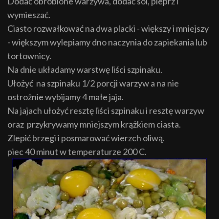
Dodać obrobione warzywa, dodać sól, pieprz i
wymieszać.
Ciasto rozwałkować na dwa placki - większy i mniejszy
- większym wylepiamy dno naczynia do zapiekania lub
tortownicy.
Na dnie układamy warstwę liści szpinaku.
Ułożyć na szpinaku 1/2 porcji warzyw a na nie
ostrożnie wybijamy 4 małe jaja.
Na jajach ułożyć resztę liści szpinaku i resztę warzyw
oraz przykrywamy mniejszym krążkiem ciasta.
Zlepić brzegi i posmarować wierzch oliwą.
piec 40 minut w temperaturze 200 C.