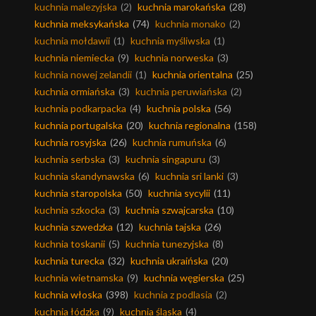
kuchnia malezyjska
(2)
kuchnia marokańska
(28)
kuchnia meksykańska
(74)
kuchnia monako
(2)
kuchnia mołdawii
(1)
kuchnia myśliwska
(1)
kuchnia niemiecka
(9)
kuchnia norweska
(3)
kuchnia nowej zelandii
(1)
kuchnia orientalna
(25)
kuchnia ormiańska
(3)
kuchnia peruwiańska
(2)
kuchnia podkarpacka
(4)
kuchnia polska
(56)
kuchnia portugalska
(20)
kuchnia regionalna
(158)
kuchnia rosyjska
(26)
kuchnia rumuńska
(6)
kuchnia serbska
(3)
kuchnia singapuru
(3)
kuchnia skandynawska
(6)
kuchnia sri lanki
(3)
kuchnia staropolska
(50)
kuchnia sycylii
(11)
kuchnia szkocka
(3)
kuchnia szwajcarska
(10)
kuchnia szwedzka
(12)
kuchnia tajska
(26)
kuchnia toskanii
(5)
kuchnia tunezyjska
(8)
kuchnia turecka
(32)
kuchnia ukraińska
(20)
kuchnia wietnamska
(9)
kuchnia węgierska
(25)
kuchnia włoska
(398)
kuchnia z podlasia
(2)
kuchnia łódzka
(9)
kuchnia śląska
(4)