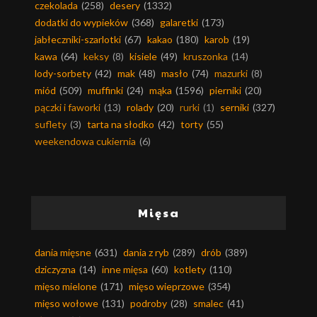
czekolada
(258)
desery
(1332)
dodatki do wypieków
(368)
galaretki
(173)
jabłeczniki-szarlotki
(67)
kakao
(180)
karob
(19)
kawa
(64)
keksy
(8)
kisiele
(49)
kruszonka
(14)
lody-sorbety
(42)
mak
(48)
masło
(74)
mazurki
(8)
miód
(509)
muffinki
(24)
mąka
(1596)
pierniki
(20)
pączki i faworki
(13)
rolady
(20)
rurki
(1)
serniki
(327)
suflety
(3)
tarta na słodko
(42)
torty
(55)
weekendowa cukiernia
(6)
Mięsa
dania mięsne
(631)
dania z ryb
(289)
drób
(389)
dziczyzna
(14)
inne mięsa
(60)
kotlety
(110)
mięso mielone
(171)
mięso wieprzowe
(354)
mięso wołowe
(131)
podroby
(28)
smalec
(41)