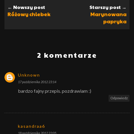
← Nowszy post
Starszy post →
Różowy chlebek
Marynowana
papryka
2 komentarze
Unknown
17 października 2012 23:14
bardzo fajny przepis. pozdrawiam :)
Odpowiedz
kasandraa6
18 października 2012 22:05