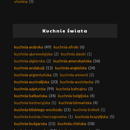
słonina
(3)
Kuchnie świata
kuchnia arabska
(49)
kuchnia afryki
(6)
kuchnia ajurwedyjska
(2)
kuchnia alaski
(1)
kuchnia algierska
(2)
kuchnia amerykańska
(36)
kuchnia andaluzji
(13)
kuchnia angielska
(24)
kuchnia argentyńska
(3)
kuchnia armenii
(2)
kuchnia australijska
(20)
kuchnia austriacka
(9)
kuchnia azjatycka
(99)
kuchnia bahrajnu
(3)
kuchnia bałkańska
(34)
kuchnia belgijska
(4)
kuchnia berberyjska
(1)
kuchnia birmańska
(4)
kuchnia bliskiego wschodu
(21)
kuchnia boliwii
(1)
kuchnia bośnia i hercegowina
(1)
kuchnia brazylijska
(5)
kuchnia bułgarska
(11)
kuchnia chińska
(58)