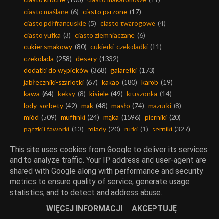
ciasto maślane
(6)
ciasto parzone
(17)
ciasto półfrancuskie
(5)
ciasto twarogowe
(4)
ciasto yufka
(3)
ciasto ziemniaczane
(6)
cukier smakowy
(80)
cukierki-czekoladki
(11)
czekolada
(258)
desery
(1332)
dodatki do wypieków
(368)
galaretki
(173)
jabłeczniki-szarlotki
(67)
kakao
(180)
karob
(19)
kawa
(64)
keksy
(8)
kisiele
(49)
kruszonka
(14)
lody-sorbety
(42)
mak
(48)
masło
(74)
mazurki
(8)
miód
(509)
muffinki
(24)
mąka
(1596)
pierniki
(20)
pączki i faworki
(13)
rolady
(20)
rurki
(1)
serniki
(327)
suflety
(3)
tarta na słodko
(42)
torty
(55)
This site uses cookies from Google to deliver its services
weekendowa cukiernia
(6)
and to analyze traffic. Your IP address and user-agent are
shared with Google along with performance and security
metrics to ensure quality of service, generate usage
statistics, and to detect and address abuse.
Mięsa
WIĘCEJ INFORMACJI
AKCEPTUJĘ