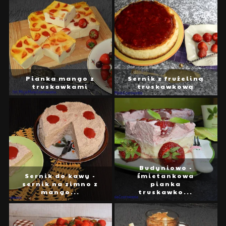
Pianka mango z
Sernik z frużeliną
truskawkami
truskawkową
Budyniowo -
Sernik do kawy -
śmietankowa
sernik na zimno z
pianka
mango...
truskawko...