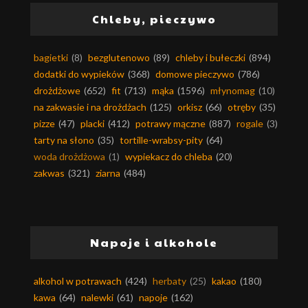
Chleby, pieczywo
bagietki
(8)
bezglutenowo
(89)
chleby i bułeczki
(894)
dodatki do wypieków
(368)
domowe pieczywo
(786)
drożdżowe
(652)
fit
(713)
mąka
(1596)
młynomag
(10)
na zakwasie i na drożdżach
(125)
orkisz
(66)
otręby
(35)
pizze
(47)
placki
(412)
potrawy mączne
(887)
rogale
(3)
tarty na słono
(35)
tortille-wrabsy-pity
(64)
woda drożdżowa
(1)
wypiekacz do chleba
(20)
zakwas
(321)
ziarna
(484)
Napoje i alkohole
alkohol w potrawach
(424)
herbaty
(25)
kakao
(180)
kawa
(64)
nalewki
(61)
napoje
(162)