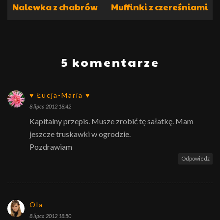
Nalewka z chabrów
Muffinki z czereśniami
5 komentarze
♥ Łucja-Maria ♥
8 lipca 2012 18:42
Kapitalny przepis. Musze zrobić tę sałatkę. Mam
jeszcze truskawki w ogrodzie.
Pozdrawiam
Odpowiedz
Ola
8 lipca 2012 18:50