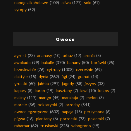
napoje alkoholowe
(109)
oliwa
(177)
soki
(67)
syropy
(52)
Owoce
agrest
(23)
ananasy
(10)
arbuz
(17)
aronia
(5)
awokado
(99)
bakalie
(370)
banany
(50)
borówki
(95)
brzoskwinie
(76)
cytrusy
(1008)
czereśnie
(69)
daktyle
(15)
dynia
(262)
figi
(24)
granat
(14)
gruszki
(60)
jabłka
(297)
jagody
(58)
jeżyny
(33)
kapary
(8)
karob
(19)
kasztany
(7)
kiwi
(10)
kokos
(7)
maliny
(117)
mango
(45)
marakuja
(7)
melon
(3)
morele
(36)
nektarynki
(2)
orzechy
(541)
owoce egzotyczne
(602)
papaja
(15)
persymona
(6)
pigwa
(16)
plantany
(6)
porzeczki
(73)
poziomki
(7)
rabarbar
(62)
truskawki
(228)
winogrono
(49)