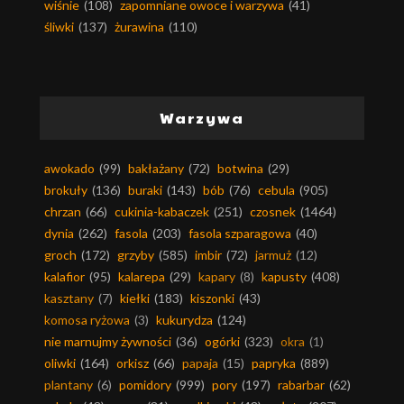
wiśnie
(108)
zapomniane owoce i warzywa
(41)
śliwki
(137)
żurawina
(110)
Warzywa
awokado
(99)
bakłażany
(72)
botwina
(29)
brokuły
(136)
buraki
(143)
bób
(76)
cebula
(905)
chrzan
(66)
cukinia-kabaczek
(251)
czosnek
(1464)
dynia
(262)
fasola
(203)
fasola szparagowa
(40)
groch
(172)
grzyby
(585)
imbir
(72)
jarmuż
(12)
kalafior
(95)
kalarepa
(29)
kapary
(8)
kapusty
(408)
kasztany
(7)
kiełki
(183)
kiszonki
(43)
komosa ryżowa
(3)
kukurydza
(124)
nie marnujmy żywności
(36)
ogórki
(323)
okra
(1)
oliwki
(164)
orkisz
(66)
papaja
(15)
papryka
(889)
plantany
(6)
pomidory
(999)
pory
(197)
rabarbar
(62)