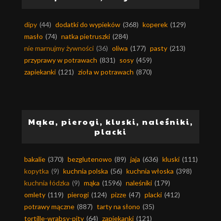
dipy
(44)
dodatki do wypieków
(368)
koperek
(129)
masło
(74)
natka pietruszki
(284)
nie marnujmy żywności
(36)
oliwa
(177)
pasty
(213)
przyprawy w potrawach
(831)
sosy
(459)
zapiekanki
(121)
zioła w potrawach
(870)
Mąka, pierogi, kluski, naleśniki,
placki
bakalie
(370)
bezglutenowo
(89)
jaja
(636)
kluski
(111)
kopytka
(9)
kuchnia polska
(56)
kuchnia włoska
(398)
kuchnia łódzka
(9)
mąka
(1596)
naleśniki
(179)
omlety
(119)
pierogi
(124)
pizze
(47)
placki
(412)
potrawy mączne
(887)
tarty na słono
(35)
tortille-wrabsy-pity
(64)
zapiekanki
(121)