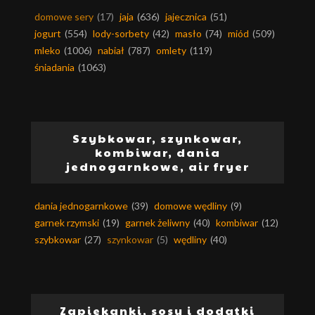
domowe sery
(17)
jaja
(636)
jajecznica
(51)
jogurt
(554)
lody-sorbety
(42)
masło
(74)
miód
(509)
mleko
(1006)
nabiał
(787)
omlety
(119)
śniadania
(1063)
Szybkowar, szynkowar,
kombiwar, dania
jednogarnkowe, air fryer
dania jednogarnkowe
(39)
domowe wędliny
(9)
garnek rzymski
(19)
garnek żeliwny
(40)
kombiwar
(12)
szybkowar
(27)
szynkowar
(5)
wędliny
(40)
Zapiekanki, sosy i dodatki