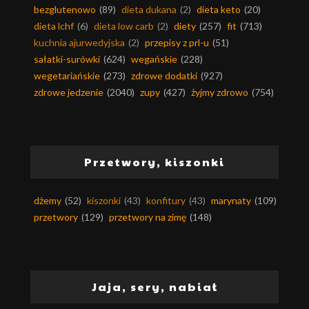
bezglutenowo
(89)
dieta dukana
(2)
dieta keto
(20)
dieta lchf
(6)
dieta low carb
(2)
diety
(257)
fit
(713)
kuchnia ajurwedyjska
(2)
przepisy z prl-u
(51)
sałatki-surówki
(624)
wegańskie
(228)
wegetariańskie
(273)
zdrowe dodatki
(927)
zdrowe jedzenie
(2040)
zupy
(427)
żyjmy zdrowo
(754)
Przetwory, kiszonki
dżemy
(52)
kiszonki
(43)
konfitury
(43)
marynaty
(109)
przetwory
(129)
przetwory na zimę
(148)
Jaja, sery, nabiał