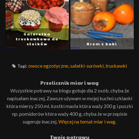
Galaretka
truskawkowa do
słoików
Krem z kaki
owoce egzotyczne
,
sałatki-surówki
,
truskawki
Tagi:
Przelicznik miar i wag
Wszystkie potrawy na blogu gotuje dla 2 osób, chyba że
napisałam inaczej. Zawsze używam w mojej kuchni szklanki
która mierzy 250 ml, kostki masła która waży 200 g i puszki
np. pomidorów która waży 400 g, chyba że w przepisie
sugeruje inaczej.
Więcej na temat miar i wag
.
Twoje potrawy