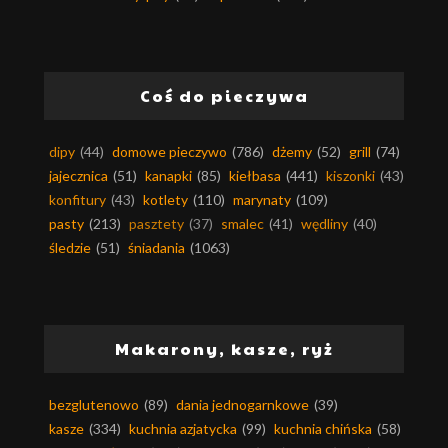
Coś do pieczywa
dipy
(44)
domowe pieczywo
(786)
dżemy
(52)
grill
(74)
jajecznica
(51)
kanapki
(85)
kiełbasa
(441)
kiszonki
(43)
konfitury
(43)
kotlety
(110)
marynaty
(109)
pasty
(213)
pasztety
(37)
smalec
(41)
wędliny
(40)
śledzie
(51)
śniadania
(1063)
Makarony, kasze, ryż
bezglutenowo
(89)
dania jednogarnkowe
(39)
kasze
(334)
kuchnia azjatycka
(99)
kuchnia chińska
(58)