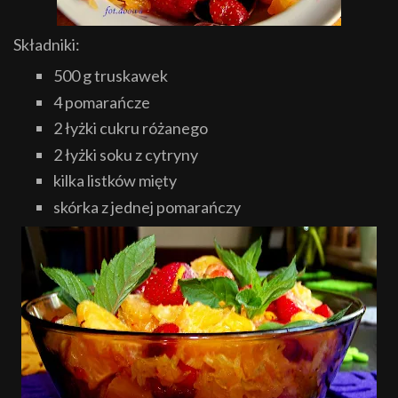
Składniki:
500 g truskawek
4 pomarańcze
2 łyżki cukru różanego
2 łyżki soku z cytryny
kilka listków mięty
skórka z jednej pomarańczy