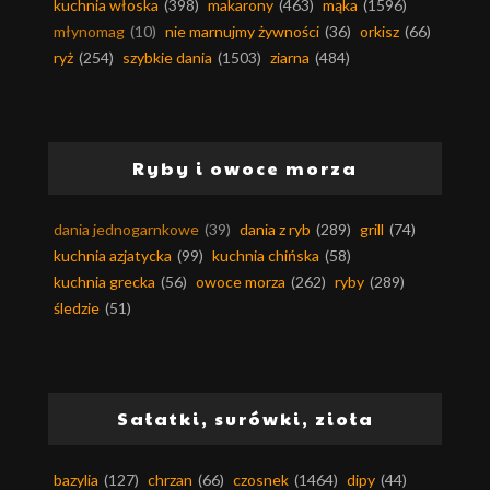
kuchnia włoska
(398)
makarony
(463)
mąka
(1596)
młynomag
(10)
nie marnujmy żywności
(36)
orkisz
(66)
ryż
(254)
szybkie dania
(1503)
ziarna
(484)
Ryby i owoce morza
dania jednogarnkowe
(39)
dania z ryb
(289)
grill
(74)
kuchnia azjatycka
(99)
kuchnia chińska
(58)
kuchnia grecka
(56)
owoce morza
(262)
ryby
(289)
śledzie
(51)
Sałatki, surówki, zioła
bazylia
(127)
chrzan
(66)
czosnek
(1464)
dipy
(44)