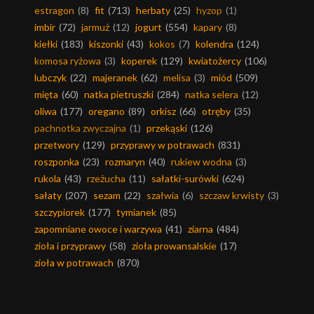
estragon
(8)
fit
(713)
herbaty
(25)
hyzop
(1)
imbir
(72)
jarmuż
(12)
jogurt
(554)
kapary
(8)
kiełki
(183)
kiszonki
(43)
kokos
(7)
kolendra
(124)
komosa ryżowa
(3)
koperek
(129)
kwiatożercy
(106)
lubczyk
(22)
majeranek
(62)
melisa
(3)
miód
(509)
mięta
(60)
natka pietruszki
(284)
natka selera
(12)
oliwa
(177)
oregano
(89)
orkisz
(66)
otręby
(35)
pachnotka zwyczajna
(1)
przekąski
(126)
przetwory
(129)
przyprawy w potrawach
(831)
roszponka
(23)
rozmaryn
(40)
rukiew wodna
(3)
rukola
(43)
rzeżucha
(11)
sałatki-surówki
(624)
sałaty
(207)
sezam
(22)
szałwia
(6)
szczaw krwisty
(3)
szczypiorek
(177)
tymianek
(85)
zapomniane owoce i warzywa
(41)
ziarna
(484)
zioła i przyprawy
(58)
zioła prowansalskie
(17)
zioła w potrawach
(870)