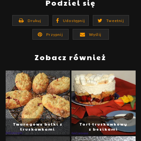
Podziel się
Drukuj
Udostępnij
Tweetnij
Przypnij
Wyślij
Zobacz również
Twarogowe bułki z
Tort truskawkowy
truskawkami
z bezikami