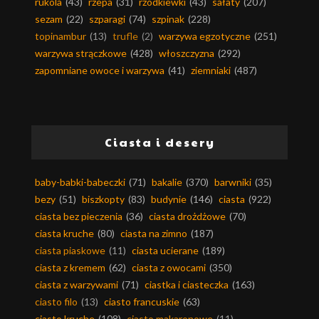
rukola
(43)
rzepa
(31)
rzodkiewki
(43)
sałaty
(207)
sezam
(22)
szparagi
(74)
szpinak
(228)
topinambur
(13)
trufle
(2)
warzywa egzotyczne
(251)
warzywa strączkowe
(428)
włoszczyzna
(292)
zapomniane owoce i warzywa
(41)
ziemniaki
(487)
Ciasta i desery
baby-babki-babeczki
(71)
bakalie
(370)
barwniki
(35)
bezy
(51)
biszkopty
(83)
budynie
(146)
ciasta
(922)
ciasta bez pieczenia
(36)
ciasta drożdżowe
(70)
ciasta kruche
(80)
ciasta na zimno
(187)
ciasta piaskowe
(11)
ciasta ucierane
(189)
ciasta z kremem
(62)
ciasta z owocami
(350)
ciasta z warzywami
(71)
ciastka i ciasteczka
(163)
ciasto filo
(13)
ciasto francuskie
(63)
ciasto kruche
(108)
ciasto makaronowe
(11)