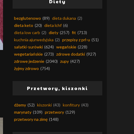
Diety
bezglutenowo
(89)
dieta dukana
(2)
dieta keto
(20)
dieta lchf
(6)
dieta low carb
(2)
diety
(257)
fit
(713)
kuchnia ajurwedyjska
(2)
przepisy z prl-u
(51)
sałatki-surówki
(624)
wegańskie
(228)
wegetariańskie
(273)
zdrowe dodatki
(927)
zdrowe jedzenie
(2040)
zupy
(427)
żyjmy zdrowo
(754)
Przetwory, kiszonki
dżemy
(52)
kiszonki
(43)
konfitury
(43)
marynaty
(109)
przetwory
(129)
przetwory na zimę
(148)