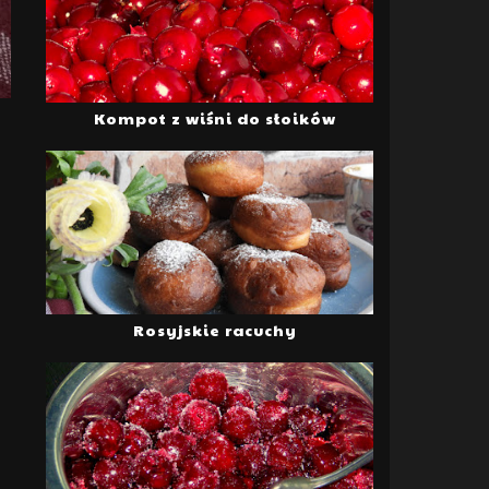
Kompot z wiśni do słoików
Rosyjskie racuchy