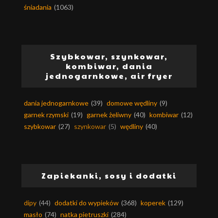
śniadania
(1063)
Szybkowar, szynkowar,
kombiwar, dania
jednogarnkowe, air fryer
dania jednogarnkowe
(39)
domowe wędliny
(9)
garnek rzymski
(19)
garnek żeliwny
(40)
kombiwar
(12)
szybkowar
(27)
szynkowar
(5)
wędliny
(40)
Zapiekanki, sosy i dodatki
dipy
(44)
dodatki do wypieków
(368)
koperek
(129)
masło
(74)
natka pietruszki
(284)