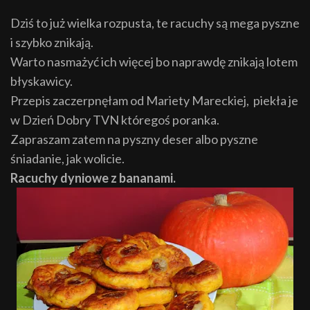
Dziś to już wielka rozpusta, te racuchy są mega pyszne
i szybko znikają.
Warto nasmażyć ich więcej bo naprawdę znikają lotem
błyskawicy.
Przepis zaczerpnęłam od Mariety Mareckiej, piekła je
w Dzień Dobry TVN któregoś poranka.
Zapraszam zatem na pyszny deser albo pyszne
śniadanie, jak wolicie.
Racuchy dyniowe z bananami.