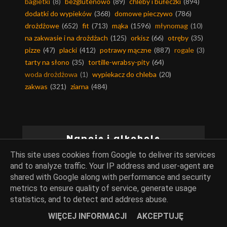
bagietki
(8)
bezglutenowo
(89)
chleby i bułeczki
(894)
dodatki do wypieków
(368)
domowe pieczywo
(786)
drożdżowe
(652)
fit
(713)
mąka
(1596)
młynomag
(10)
na zakwasie i na drożdżach
(125)
orkisz
(66)
otręby
(35)
pizze
(47)
placki
(412)
potrawy mączne
(887)
rogale
(3)
tarty na słono
(35)
tortille-wrabsy-pity
(64)
woda drożdżowa
(1)
wypiekacz do chleba
(20)
zakwas
(321)
ziarna
(484)
Napoje i alkohole
This site uses cookies from Google to deliver its services
and to analyze traffic. Your IP address and user-agent are
alkohol w potrawach
(424)
herbaty
(25)
kakao
(180)
shared with Google along with performance and security
kawa
(64)
nalewki
(61)
napoje
(162)
metrics to ensure quality of service, generate usage
napoje alkoholowe
(109)
oliwa
(177)
soki
(67)
statistics, and to detect and address abuse.
syropy
(52)
WIĘCEJ INFORMACJI
AKCEPTUJĘ