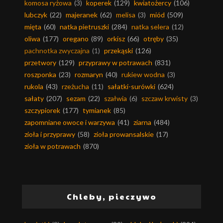
komosa ryżowa
(3)
koperek
(129)
kwiatożercy
(106)
lubczyk
(22)
majeranek
(62)
melisa
(3)
miód
(509)
mięta
(60)
natka pietruszki
(284)
natka selera
(12)
oliwa
(177)
oregano
(89)
orkisz
(66)
otręby
(35)
pachnotka zwyczajna
(1)
przekąski
(126)
przetwory
(129)
przyprawy w potrawach
(831)
roszponka
(23)
rozmaryn
(40)
rukiew wodna
(3)
rukola
(43)
rzeżucha
(11)
sałatki-surówki
(624)
sałaty
(207)
sezam
(22)
szałwia
(6)
szczaw krwisty
(3)
szczypiorek
(177)
tymianek
(85)
zapomniane owoce i warzywa
(41)
ziarna
(484)
zioła i przyprawy
(58)
zioła prowansalskie
(17)
zioła w potrawach
(870)
Chleby, pieczywo