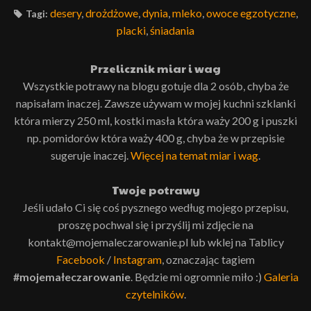
desery
,
drożdżowe
,
dynia
,
mleko
,
owoce egzotyczne
,
Tagi:
placki
,
śniadania
Przelicznik miar i wag
Wszystkie potrawy na blogu gotuje dla 2 osób, chyba że
napisałam inaczej. Zawsze używam w mojej kuchni szklanki
która mierzy 250 ml, kostki masła która waży 200 g i puszki
np. pomidorów która waży 400 g, chyba że w przepisie
sugeruje inaczej.
Więcej na temat miar i wag
.
Twoje potrawy
Jeśli udało Ci się coś pysznego według mojego przepisu,
proszę pochwal się i przyślij mi zdjęcie na
kontakt@mojemaleczarowanie.pl lub wklej na Tablicy
Facebook
/
Instagram
, oznaczając tagiem
#mojemałeczarowanie
. Będzie mi ogromnie miło :)
Galeria
czytelników
.