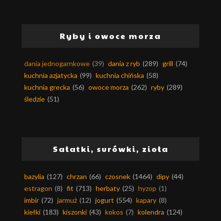
Ryby i owoce morza
dania jednogarnkowe
(39)
dania z ryb
(289)
grill
(74)
kuchnia azjatycka
(99)
kuchnia chińska
(58)
kuchnia grecka
(56)
owoce morza
(262)
ryby
(289)
śledzie
(51)
Sałatki, surówki, zioła
bazylia
(127)
chrzan
(66)
czosnek
(1464)
dipy
(44)
estragon
(8)
fit
(713)
herbaty
(25)
hyzop
(1)
imbir
(72)
jarmuż
(12)
jogurt
(554)
kapary
(8)
kiełki
(183)
kiszonki
(43)
kokos
(7)
kolendra
(124)