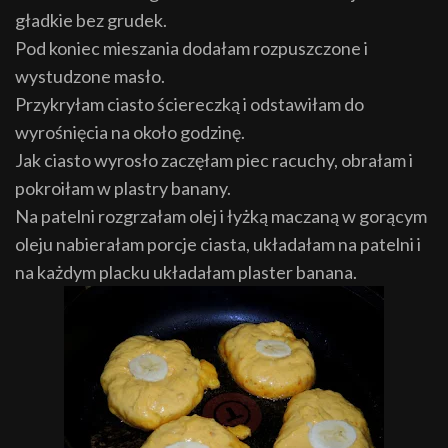
gładkie bez grudek.
Pod koniec mieszania dodałam rozpuszczone i
wystudzone masło.
Przykryłam ciasto ściereczką i odstawiłam do
wyrośnięcia na około godzinę.
Jak ciasto wyrosło zaczęłam piec racuchy, obrałam i
pokroiłam w plastry banany.
Na patelni rozgrzałam olej i łyżką maczaną w gorącym
oleju nabierałam porcje ciasta, układałam na patelni i
na każdym placku układałam plaster banana.