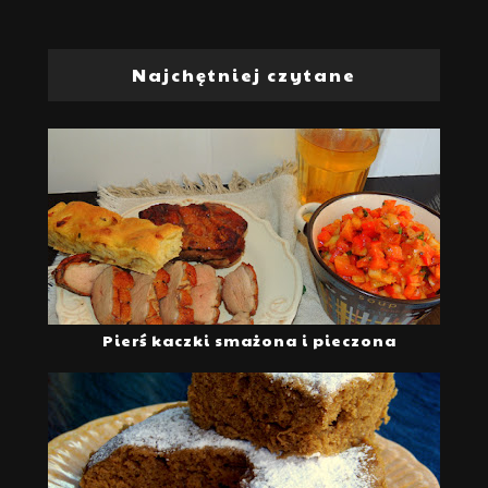
Najchętniej czytane
Pierś kaczki smażona i pieczona