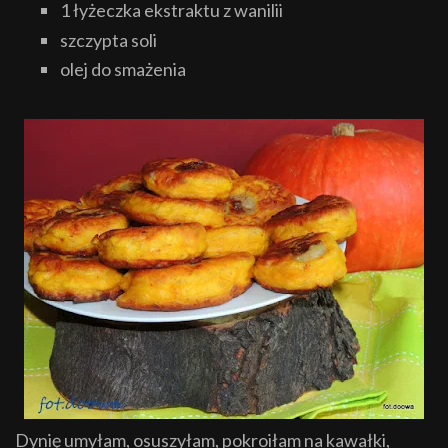
1 łyżeczka ekstraktu z wanilii
szczypta soli
olej do smażenia
Dynię umyłam, osuszyłam, pokroiłam na kawałki,