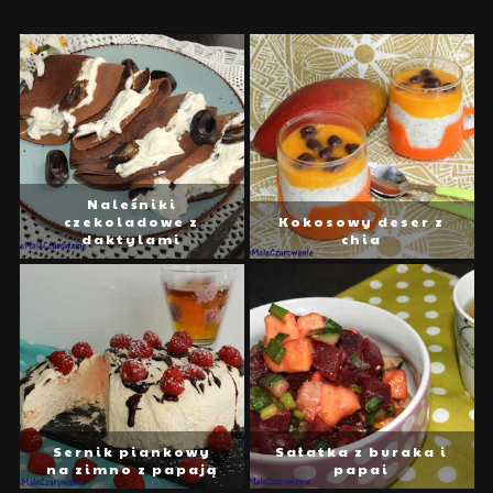
Naleśniki
czekoladowe z
Kokosowy deser z
daktylami
chia
Sernik piankowy
Sałatka z buraka i
na zimno z papają
papai