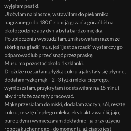
wyjęłam pestki.
Ułożyłam na blaszce, wstawiłam do piekarnika
nagrzanego do 180 C z opcją grzania góra/dół na
około godzinę aby dynia była bardzo miękka.
Po upieczeniu wystudziłam, zmiksowałam razem ze
skórką na gładki mus, jeśli jest za rzadki wystarczy go
odparować lub przecisnąć przez praskę.
Musu ma pozostać około 1 szklanki.
Drożdże roztarłam z łyżką cukru a jak stały się płynne,
dodałam łyżkę mąki i 2 - 3 łyżki mleka ciepłego,
wymieszałam, przykryłam i odstawiłam na 15 minut
aby drożdże zaczęły pracować.
Mąkę przesiałam do miski, dodałam zaczyn, sól, resztę
cukru, resztę ciepłego mleka, ekstrakt z wanilii, jajo,
pure z dyni i wymieszałam dokładnie - ja przy użyciu
robota kuchennego - do momentu aż ciasto jest