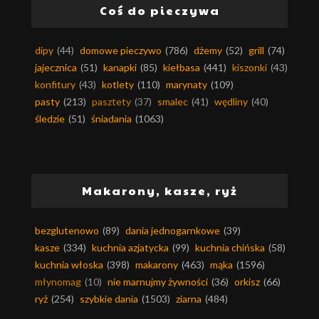
Coś do pieczywa
dipy
(44)
domowe pieczywo
(786)
dżemy
(52)
grill
(74)
jajecznica
(51)
kanapki
(85)
kiełbasa
(441)
kiszonki
(43)
konfitury
(43)
kotlety
(110)
marynaty
(109)
pasty
(213)
pasztety
(37)
smalec
(41)
wędliny
(40)
śledzie
(51)
śniadania
(1063)
Makarony, kasze, ryż
bezglutenowo
(89)
dania jednogarnkowe
(39)
kasze
(334)
kuchnia azjatycka
(99)
kuchnia chińska
(58)
kuchnia włoska
(398)
makarony
(463)
mąka
(1596)
młynomag
(10)
nie marnujmy żywności
(36)
orkisz
(66)
ryż
(254)
szybkie dania
(1503)
ziarna
(484)