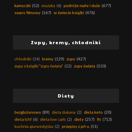
kamyczki
(52)
muzyka
(6)
podróże małe i duże
(677)
seans filmowy
(167)
w świecie książki
(476)
Zupy, kremy, chłodniki
chłodniki
(14)
kremy
(129)
zupy
(427)
zupy z książki "zupy świata"
(22)
zupy świata
(150)
Diety
bezglutenowo
(89)
dieta dukana
(2)
dieta keto
(20)
dieta lchf
(6)
dieta low carb
(2)
diety
(257)
fit
(713)
kuchnia ajurwedyjska
(2)
przepisy z prl-u
(51)