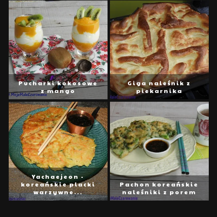
Pucharki kokosowe
Giga naleśnik z
z mango
piekarnika
Yachaejeon -
koreańskie placki
Pachon koreańskie
warzywne...
naleśniki z porem