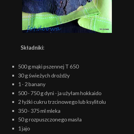
Składniki:
500 g mąki pszennej T 650
30 g świeżych drożdży
1 - 2 banany
500 - 750 g dyni - ja użyłam hokkaido
2 łyżki cukru trzcinowego lub ksylitolu
350 - 375 ml mleka
50 g rozpuszczonego masła
1 jajo