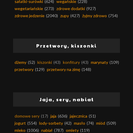
sałatki-surówki
(624)
wegańskie
(228)
wegetariańskie
(273)
zdrowe dodatki
(927)
zdrowe jedzenie
(2040)
zupy
(427)
żyjmy zdrowo
(754)
Przetwory, kiszonki
dżemy
(52)
kiszonki
(43)
konfitury
(43)
marynaty
(109)
przetwory
(129)
przetwory na zimę
(148)
Jaja, sery, nabiał
domowe sery
(17)
jaja
(636)
jajecznica
(51)
jogurt
(554)
lody-sorbety
(42)
masło
(74)
miód
(509)
mleko
(1006)
nabiał
(787)
omlety
(119)