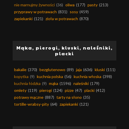
nie marnujmy żywności
(36)
oliwa
(177)
pasty
(213)
przyprawy w potrawach
(831)
sosy
(459)
zapiekanki
(121)
zioła w potrawach
(870)
Mąka, pierogi, kluski, naleśniki,
placki
bakalie
(370)
bezglutenowo
(89)
jaja
(636)
kluski
(111)
kopytka
(9)
kuchnia polska
(56)
kuchnia włoska
(398)
kuchnia łódzka
(9)
mąka
(1596)
naleśniki
(179)
omlety
(119)
pierogi
(124)
pizze
(47)
placki
(412)
potrawy mączne
(887)
tarty na słono
(35)
tortille-wrabsy-pity
(64)
zapiekanki
(121)