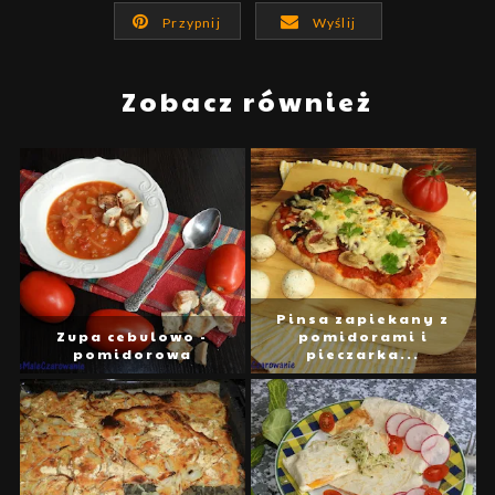
Przypnij
Wyślij
Zobacz również
Pinsa zapiekany z
Zupa cebulowo -
pomidorami i
pomidorowa
pieczarka...