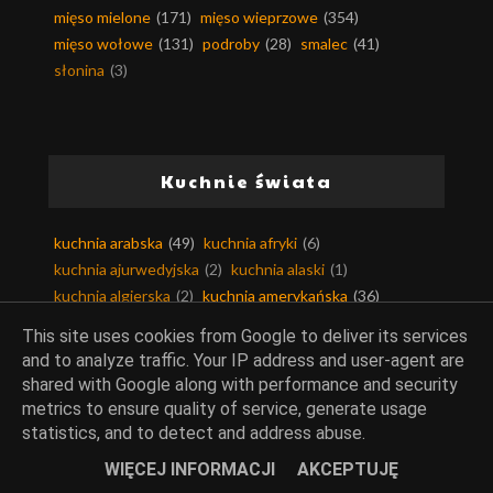
mięso mielone
(171)
mięso wieprzowe
(354)
mięso wołowe
(131)
podroby
(28)
smalec
(41)
słonina
(3)
Kuchnie świata
kuchnia arabska
(49)
kuchnia afryki
(6)
kuchnia ajurwedyjska
(2)
kuchnia alaski
(1)
kuchnia algierska
(2)
kuchnia amerykańska
(36)
kuchnia andaluzji
(13)
kuchnia angielska
(24)
This site uses cookies from Google to deliver its services
kuchnia argentyńska
(3)
kuchnia armenii
(2)
and to analyze traffic. Your IP address and user-agent are
kuchnia australijska
(20)
kuchnia austriacka
(9)
shared with Google along with performance and security
kuchnia azjatycka
(99)
kuchnia bahrajnu
(3)
metrics to ensure quality of service, generate usage
kuchnia bałkańska
(34)
kuchnia belgijska
(4)
statistics, and to detect and address abuse.
kuchnia berberyjska
(1)
kuchnia birmańska
(4)
WIĘCEJ INFORMACJI
AKCEPTUJĘ
kuchnia bliskiego wschodu
(21)
kuchnia boliwii
(1)