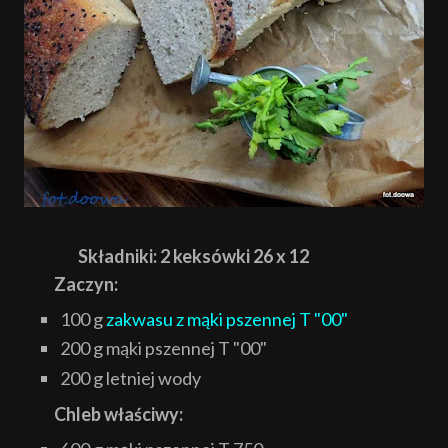
Składniki: 2 keksówki 26 x 12
Zaczyn:
100 g
zakwasu z mąki pszennej T "00"
200 g mąki pszennej T "00"
200 g letniej wody
Chleb właściwy: