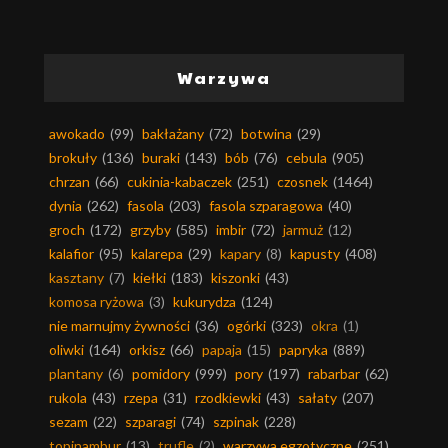
Warzywa
awokado
(99)
bakłażany
(72)
botwina
(29)
brokuły
(136)
buraki
(143)
bób
(76)
cebula
(905)
chrzan
(66)
cukinia-kabaczek
(251)
czosnek
(1464)
dynia
(262)
fasola
(203)
fasola szparagowa
(40)
groch
(172)
grzyby
(585)
imbir
(72)
jarmuż
(12)
kalafior
(95)
kalarepa
(29)
kapary
(8)
kapusty
(408)
kasztany
(7)
kiełki
(183)
kiszonki
(43)
komosa ryżowa
(3)
kukurydza
(124)
nie marnujmy żywności
(36)
ogórki
(323)
okra
(1)
oliwki
(164)
orkisz
(66)
papaja
(15)
papryka
(889)
plantany
(6)
pomidory
(999)
pory
(197)
rabarbar
(62)
rukola
(43)
rzepa
(31)
rzodkiewki
(43)
sałaty
(207)
sezam
(22)
szparagi
(74)
szpinak
(228)
topinambur
(13)
trufle
(2)
warzywa egzotyczne
(251)