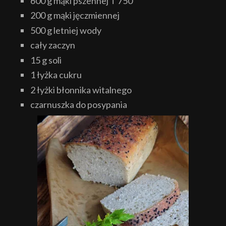
600 g mąki pszennej T 750
200 g mąki jęczmiennej
500 g letniej wody
cały zaczyn
15 g soli
1 łyżka cukru
2 łyżki błonnika witalnego
czarnuszka do posypania