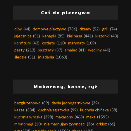
Coś do pieczywa
dipy
(44)
domowe pieczywo
(786)
dżemy
(52)
grill
(74)
jajecznica
(51)
kanapki
(85)
kiełbasa
(441)
kiszonki
(43)
konfitury
(43)
kotlety
(110)
marynaty
(109)
pasty
(213)
pasztety
(37)
smalec
(41)
wędliny
(40)
śledzie
(51)
śniadania
(1063)
Makarony, kasze, ryż
bezglutenowo
(89)
dania jednogarnkowe
(39)
kasze
(334)
kuchnia azjatycka
(99)
kuchnia chińska
(58)
kuchnia włoska
(398)
makarony
(463)
mąka
(1595)
młynomag
(10)
nie marnujmy żywności
(36)
orkisz
(66)
ryż
(254)
szybkie dania
(1503)
ziarna
(484)