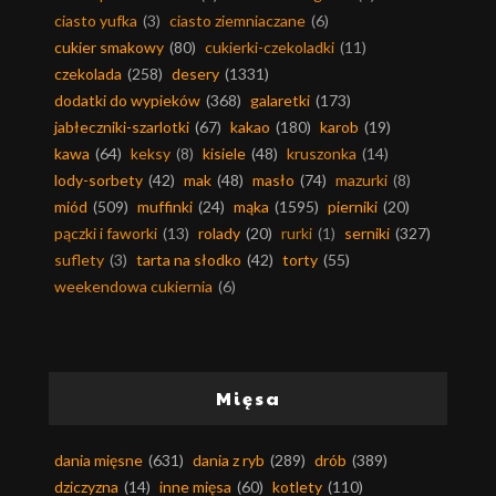
ciasto yufka
(3)
ciasto ziemniaczane
(6)
cukier smakowy
(80)
cukierki-czekoladki
(11)
czekolada
(258)
desery
(1331)
dodatki do wypieków
(368)
galaretki
(173)
jabłeczniki-szarlotki
(67)
kakao
(180)
karob
(19)
kawa
(64)
keksy
(8)
kisiele
(48)
kruszonka
(14)
lody-sorbety
(42)
mak
(48)
masło
(74)
mazurki
(8)
miód
(509)
muffinki
(24)
mąka
(1595)
pierniki
(20)
pączki i faworki
(13)
rolady
(20)
rurki
(1)
serniki
(327)
suflety
(3)
tarta na słodko
(42)
torty
(55)
weekendowa cukiernia
(6)
Mięsa
dania mięsne
(631)
dania z ryb
(289)
drób
(389)
dziczyzna
(14)
inne mięsa
(60)
kotlety
(110)