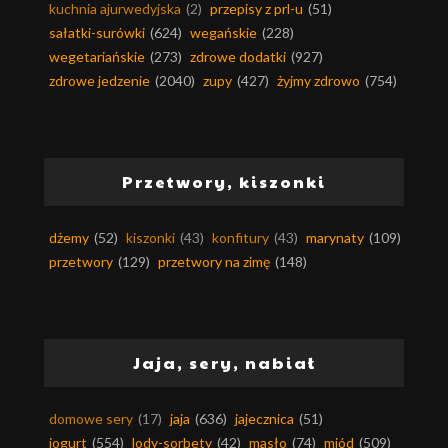
kuchnia ajurwedyjska
(2)
przepisy z prl-u
(51)
sałatki-surówki
(624)
wegańskie
(228)
wegetariańskie
(273)
zdrowe dodatki
(927)
zdrowe jedzenie
(2040)
zupy
(427)
żyjmy zdrowo
(754)
Przetwory, kiszonki
dżemy
(52)
kiszonki
(43)
konfitury
(43)
marynaty
(109)
przetwory
(129)
przetwory na zimę
(148)
Jaja, sery, nabiał
domowe sery
(17)
jaja
(636)
jajecznica
(51)
jogurt
(554)
lody-sorbety
(42)
masło
(74)
miód
(509)