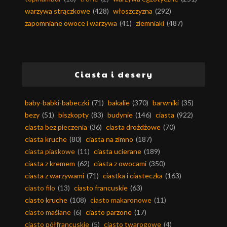
warzywa strączkowe
(428)
włoszczyzna
(292)
zapomniane owoce i warzywa
(41)
ziemniaki
(487)
Ciasta i desery
baby-babki-babeczki
(71)
bakalie
(370)
barwniki
(35)
bezy
(51)
biszkopty
(83)
budynie
(146)
ciasta
(922)
ciasta bez pieczenia
(36)
ciasta drożdżowe
(70)
ciasta kruche
(80)
ciasta na zimno
(187)
ciasta piaskowe
(11)
ciasta ucierane
(189)
ciasta z kremem
(62)
ciasta z owocami
(350)
ciasta z warzywami
(71)
ciastka i ciasteczka
(163)
ciasto filo
(13)
ciasto francuskie
(63)
ciasto kruche
(108)
ciasto makaronowe
(11)
ciasto maślane
(6)
ciasto parzone
(17)
ciasto półfrancuskie
(5)
ciasto twarogowe
(4)