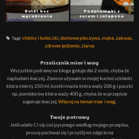
Bułki bez
Podpłomyki z
wyrabiania
serem i jalapeno
chleby i bułeczki
,
domowe pieczywo
,
mąka
,
zakwas
,
Tagi:
zdrowe jedzenie
,
ziarna
Przelicznik miar i wag
Wszystkie potrawy na blogu gotuje dla 2 osób, chyba że
napisałam inaczej. Zawsze używam w mojej kuchni szklanki
która mierzy 250 ml, kostki masła która waży 200 g i puszki
np. pomidorów która waży 400 g, chyba że w przepisie
sugeruje inaczej.
Więcej na temat miar i wag
.
Twoje potrawy
Jeśli udało Ci się coś pysznego według mojego przepisu,
proszę pochwal się i przyślij mi zdjęcie na