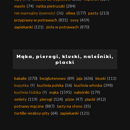
masło
(74)
natka pietruszki
(284)
nie marnujmy żywności
(36)
oliwa
(177)
pasty
(213)
przyprawy w potrawach
(831)
sosy
(459)
zapiekanki
(121)
zioła w potrawach
(870)
Mąka, pierogi, kluski, naleśniki,
placki
bakalie
(370)
bezglutenowo
(89)
jaja
(636)
kluski
(111)
kopytka
(9)
kuchnia polska
(56)
kuchnia włoska
(398)
kuchnia łódzka
(9)
mąka
(1595)
naleśniki
(179)
omlety
(119)
pierogi
(124)
pizze
(47)
placki
(412)
potrawy mączne
(887)
tarty na słono
(35)
tortille-wrabsy-pity
(64)
zapiekanki
(121)