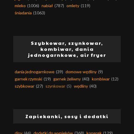
mleko
(1006)
nabiał
(787)
omlety
(119)
śniadania
(1063)
Szybkowar, szynkowar,
kombiwar, dania
jednogarnkowe, air fryer
dania jednogarnkowe
(39)
domowe wędliny
(9)
garnek rzymski
(19)
garnek żeliwny
(40)
kombiwar
(12)
szybkowar
(27)
szynkowar
(5)
wędliny
(40)
Zapiekanki, sosy i dodatki
dipy
(44)
dodatki do wypieków
(368)
koperek
(129)