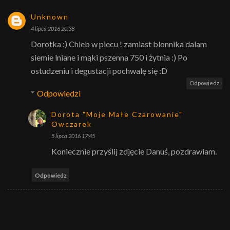
Unknown
4 lipca 2016 20:38
Dorotka :) Chleb w piecu ! zamiast blonnika dalam
siemie lniane i mąki pszenna 750 i żytnia :) Po
ostudzeniu i degustacji pochwalę się :D
Odpowiedz
Odpowiedzi
Dorota "Moje Małe Czarowanie"
Owczarek
5 lipca 2016 17:45
Koniecznie przyślij zdjęcie Danuś, pozdrawiam.
Odpowiedz