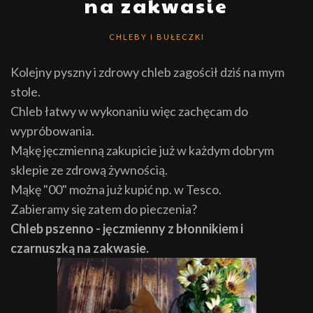
na zakwasie
CHLEBY I BUŁECZKI
Kolejny pyszny i zdrowy chleb zagościł dziś na mym
stole.
Chleb łatwy w wykonaniu więc zachęcam do
wypróbowania.
Mąkę jęczmienną zakupicie już w każdym dobrym
sklepie ze zdrową żywnością.
Mąkę "00" można już kupić np. w Tesco.
Zabieramy się zatem do pieczenia?
Chleb pszenno - jęczmienny z błonnikiem i
czarnuszką na zakwasie.