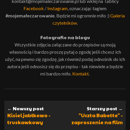
kontakt@mojemaleczarowanie.pl lub wklej na Tablicy
Facebook
/
Instagram
, oznaczając tagiem
#mojemałeczarowanie
. Będzie mi ogromnie miło :)
Galeria
czytelników
.
Fotografie na blogu
Wszystkie zdjęcia załączane do przepisów są moją
własnością i bardzo proszę pytaj o zgodę jeśli chcesz ich
użyć, na pewno się zgodzę, jak również podaj odnośnik do ich
autora jeśli odnosisz się do przepisu - tak niewiele a będzie
mi bardzo miło.
Kontakt
.
← Nowszy post
Starszy post →
Kisiel jabłkowo -
"Uczta Babette" -
truskawkowy
zaproszenie na film