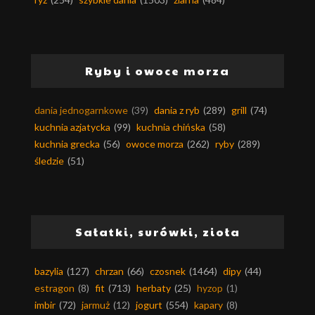
Ryby i owoce morza
dania jednogarnkowe
(39)
dania z ryb
(289)
grill
(74)
kuchnia azjatycka
(99)
kuchnia chińska
(58)
kuchnia grecka
(56)
owoce morza
(262)
ryby
(289)
śledzie
(51)
Sałatki, surówki, zioła
bazylia
(127)
chrzan
(66)
czosnek
(1464)
dipy
(44)
estragon
(8)
fit
(713)
herbaty
(25)
hyzop
(1)
imbir
(72)
jarmuż
(12)
jogurt
(554)
kapary
(8)