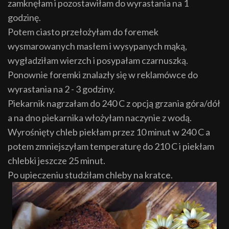
zamknęłam i pozostawiłam do wyrastania na 1
godzinę.
Potem ciasto przełożyłam do foremek
wysmarowanych masłem i wysypanych mąką,
wygładziłam wierzch i posypałam czarnuszką.
Ponownie foremki znalazły się w reklamówce do
wyrastania na 2 - 3 godziny.
Piekarnik nagrzałam do 240 C z opcją grzania góra/dół
a na dno piekarnika włożyłam naczynie z wodą.
Wyrośnięty chleb piekłam przez 10 minut w 240 C a
potem zmniejszyłam temperaturę do 210 C i piekłam
chlebki jeszcze 25 minut.
Po upieczeniu studziłam chleby na kratce.