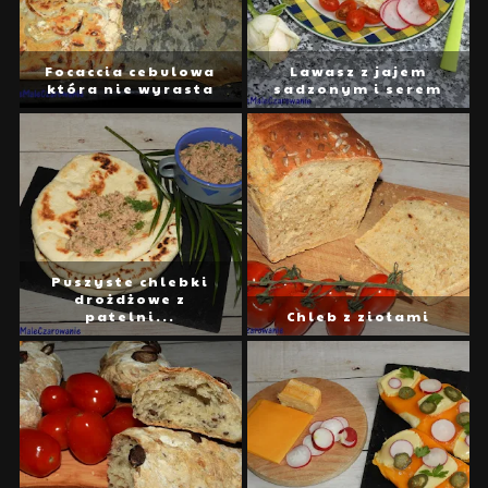
Focaccia cebulowa
Lawasz z jajem
która nie wyrasta
sadzonym i serem
Puszyste chlebki
drożdżowe z
patelni...
Chleb z ziołami