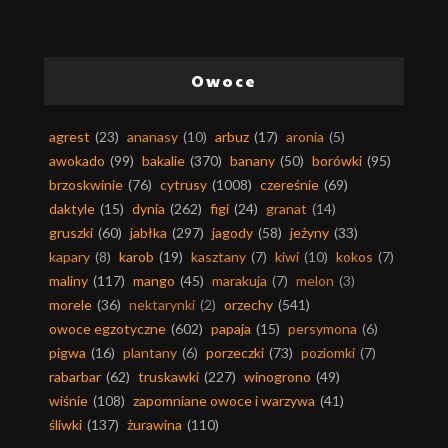
Owoce
agrest
(23)
ananasy
(10)
arbuz
(17)
aronia
(5)
awokado
(99)
bakalie
(370)
banany
(50)
borówki
(95)
brzoskwinie
(76)
cytrusy
(1008)
czereśnie
(69)
daktyle
(15)
dynia
(262)
figi
(24)
granat
(14)
gruszki
(60)
jabłka
(297)
jagody
(58)
jeżyny
(33)
kapary
(8)
karob
(19)
kasztany
(7)
kiwi
(10)
kokos
(7)
maliny
(117)
mango
(45)
marakuja
(7)
melon
(3)
morele
(36)
nektarynki
(2)
orzechy
(541)
owoce egzotyczne
(602)
papaja
(15)
persymona
(6)
pigwa
(16)
plantany
(6)
porzeczki
(73)
poziomki
(7)
rabarbar
(62)
truskawki
(227)
winogrono
(49)
wiśnie
(108)
zapomniane owoce i warzywa
(41)
śliwki
(137)
żurawina
(110)