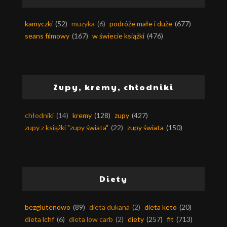
kamyczki
(52)
muzyka
(6)
podróże małe i duże
(677)
seans filmowy
(167)
w świecie książki
(476)
Zupy, kremy, chłodniki
chłodniki
(14)
kremy
(128)
zupy
(427)
zupy z książki "zupy świata"
(22)
zupy świata
(150)
Diety
bezglutenowo
(89)
dieta dukana
(2)
dieta keto
(20)
dieta lchf
(6)
dieta low carb
(2)
diety
(257)
fit
(713)