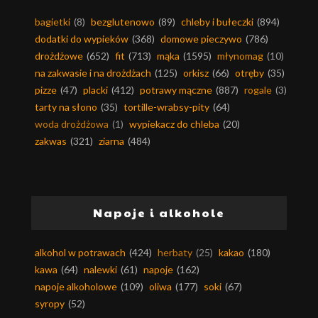
bagietki
(8)
bezglutenowo
(89)
chleby i bułeczki
(894)
dodatki do wypieków
(368)
domowe pieczywo
(786)
drożdżowe
(652)
fit
(713)
mąka
(1595)
młynomag
(10)
na zakwasie i na drożdżach
(125)
orkisz
(66)
otręby
(35)
pizze
(47)
placki
(412)
potrawy mączne
(887)
rogale
(3)
tarty na słono
(35)
tortille-wrabsy-pity
(64)
woda drożdżowa
(1)
wypiekacz do chleba
(20)
zakwas
(321)
ziarna
(484)
Napoje i alkohole
alkohol w potrawach
(424)
herbaty
(25)
kakao
(180)
kawa
(64)
nalewki
(61)
napoje
(162)
napoje alkoholowe
(109)
oliwa
(177)
soki
(67)
syropy
(52)