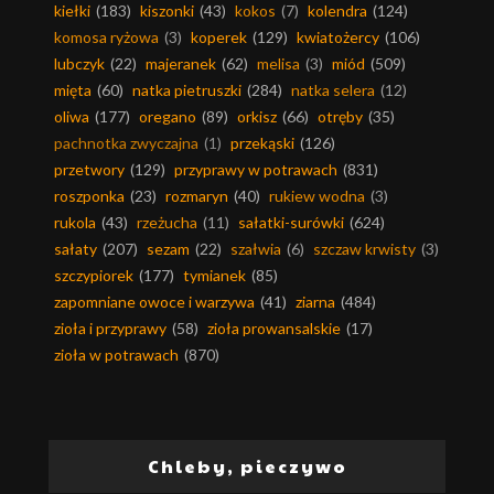
kiełki
(183)
kiszonki
(43)
kokos
(7)
kolendra
(124)
komosa ryżowa
(3)
koperek
(129)
kwiatożercy
(106)
lubczyk
(22)
majeranek
(62)
melisa
(3)
miód
(509)
mięta
(60)
natka pietruszki
(284)
natka selera
(12)
oliwa
(177)
oregano
(89)
orkisz
(66)
otręby
(35)
pachnotka zwyczajna
(1)
przekąski
(126)
przetwory
(129)
przyprawy w potrawach
(831)
roszponka
(23)
rozmaryn
(40)
rukiew wodna
(3)
rukola
(43)
rzeżucha
(11)
sałatki-surówki
(624)
sałaty
(207)
sezam
(22)
szałwia
(6)
szczaw krwisty
(3)
szczypiorek
(177)
tymianek
(85)
zapomniane owoce i warzywa
(41)
ziarna
(484)
zioła i przyprawy
(58)
zioła prowansalskie
(17)
zioła w potrawach
(870)
Chleby, pieczywo